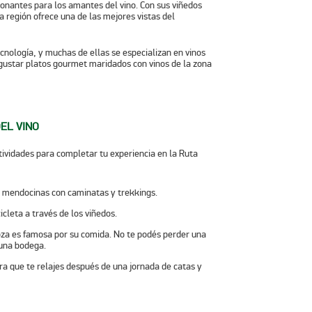
onantes para los amantes del vino. Con sus viñedos
a región ofrece una de las mejores vistas del
cnología, y muchas de ellas se especializan en vinos
degustar platos gourmet maridados con
vinos
de la zona
EL VINO
tividades para completar tu experiencia en la
Ruta
s mendocinas con caminatas y trekkings.
cleta a través de los viñedos.
za es famosa por su comida. No te podés perder una
guna bodega.
a que te relajes después de una jornada de catas y