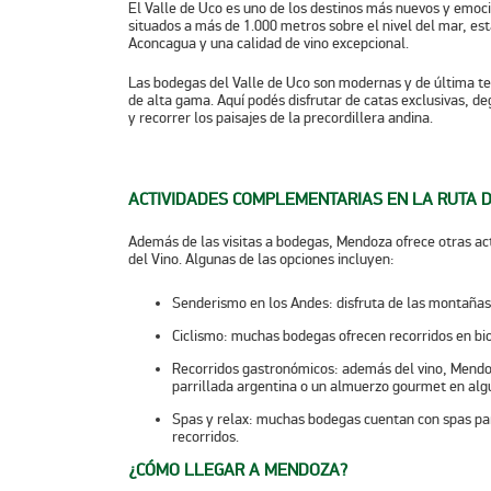
El
Valle de Uco
es uno de los destinos más nuevos y emoci
situados a más de 1.000 metros sobre el nivel del mar, est
Aconcagua
y una calidad de vino excepcional.
Las
bodegas
del Valle de Uco son modernas y de última te
de alta gama. Aquí podés disfrutar de catas exclusivas, 
y recorrer los paisajes de la precordillera andina.
ACTIVIDADES COMPLEMENTARIAS EN LA RUTA D
Además de las visitas a bodegas, Mendoza ofrece otras ac
del Vino
. Algunas de las opciones incluyen:
Senderismo en los Andes
: disfruta de las montaña
Ciclismo
: muchas bodegas ofrecen recorridos en bici
Recorridos gastronómicos
: además del vino, Mendo
parrillada argentina o un almuerzo gourmet en al
Spas y relax
: muchas bodegas cuentan con spas par
recorridos.
¿CÓMO LLEGAR A MENDOZA?