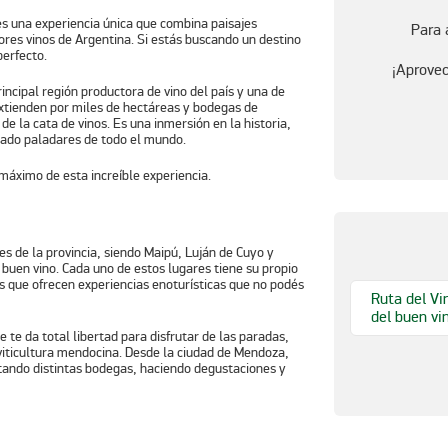
s una experiencia única que combina paisajes
Para 
jores vinos de Argentina. Si estás buscando un destino
perfecto.
¡Aprovec
rincipal región productora de
vino
del país y una de
extienden por miles de hectáreas y
bodegas
de
 de la cata de
vinos
. Es una inmersión en la historia,
stado paladares de todo el mundo.
máximo de esta increíble experiencia.
es de la provincia, siendo
Maipú
,
Luján de Cuyo
y
l buen
vino
. Cada uno de estos lugares tiene su propio
 que ofrecen experiencias enoturísticas que no podés
Ruta del Vi
del buen vi
 te da total libertad para disfrutar de las paradas,
 viticultura mendocina. Desde la ciudad de Mendoza,
itando distintas
bodegas
, haciendo degustaciones y