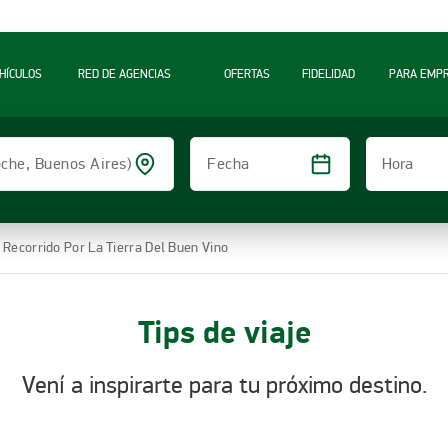
A
HÍCULOS
RED DE AGENCIAS
OFERTAS
FIDELIDAD
PARA EMP
Hora
loche, Buenos Aires)
Fecha
 Recorrido Por La Tierra Del Buen Vino
Tips de viaje
Vení a inspirarte para tu próximo destino.