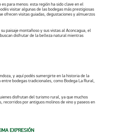
 es para menos: esta región ha sido clave en el
podés visitar algunas de las bodegas más prestigiosas
ue ofrecen visitas guiadas, degustaciones y almuerzos
su paisaje montañoso y sus vistas al
Aconcagua
, el
buscan disfrutar de la belleza natural mientras
ndoza, y aquí podés sumergirte en la historia de la
ta entre bodegas tradicionales, como
Bodega La Rural
,
quienes disfrutan del turismo rural, ya que muchos
s, recorridos por antiguos molinos de vino y paseos en
XIMA EXPRESIÓN