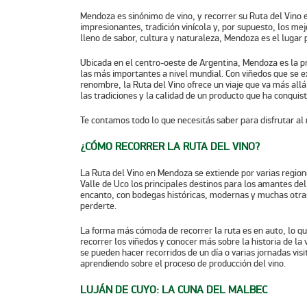
Mendoza es sinónimo de vino, y recorrer su
Ruta del Vino
e
impresionantes, tradición vinícola y, por supuesto, los me
lleno de sabor, cultura y naturaleza, Mendoza es el lugar 
Ubicada en el centro-oeste de Argentina, Mendoza es la p
las más importantes a nivel mundial. Con viñedos que se 
renombre, la Ruta del Vino ofrece un viaje que va más allá
las tradiciones y la calidad de un producto que ha conqui
Te contamos todo lo que necesitás saber para disfrutar al 
¿CÓMO RECORRER LA RUTA DEL VINO?
La Ruta del Vino en Mendoza se extiende por varias region
Valle de Uco
los principales destinos para los amantes de
encanto, con
bodegas
históricas, modernas y muchas otras
perderte.
La forma más cómoda de recorrer la ruta es en auto, lo que
recorrer los viñedos y conocer más sobre la historia de la
se pueden hacer recorridos de un día o varias jornadas vis
aprendiendo sobre el proceso de producción del vino.
LUJÁN DE CUYO: LA CUNA DEL MALBEC