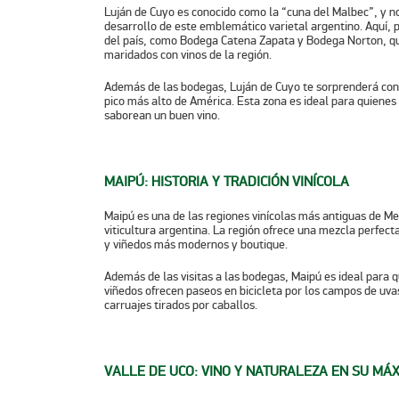
Luján de Cuyo es conocido como la “cuna del Malbec”, y no
desarrollo de este emblemático varietal argentino. Aquí, 
del país, como
Bodega Catena Zapata
y
Bodega Norton
, q
maridados con vinos de la región.
Además de las bodegas, Luján de Cuyo te sorprenderá con 
pico más alto de América. Esta zona es ideal para quienes 
saborean un buen vino.
MAIPÚ: HISTORIA Y TRADICIÓN VINÍCOLA
Maipú es una de las regiones vinícolas más antiguas de Me
viticultura argentina. La región ofrece una mezcla perfec
y viñedos más modernos y boutique.
Además de las visitas a las bodegas, Maipú es ideal para 
viñedos ofrecen paseos en bicicleta por los campos de uva
carruajes tirados por caballos.
VALLE DE UCO: VINO Y NATURALEZA EN SU MÁ