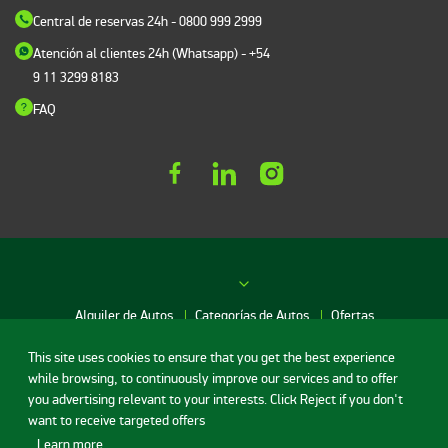
Central de reservas 24h
- 0800 999 2999
Atención al clientes 24h (Whatsapp)
- +54
9 11 3299 8183
FAQ
Alquiler de Autos
Categorías de Autos
Ofertas
This site uses cookies to ensure that you get the best experience
Red de agencias
while browsing, to continuously improve our services and to offer
you advertising relevant to your interests. Click Reject if you don't
want to receive targeted offers
Alquiler de Autos en Buenos Aires
.
Learn more