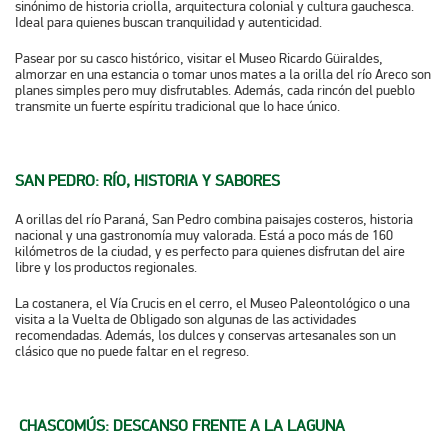
sinónimo de historia criolla, arquitectura colonial y cultura gauchesca.
Ideal para quienes buscan tranquilidad y autenticidad.
Pasear por su casco histórico, visitar el
Museo Ricardo Güiraldes
,
almorzar en una estancia o tomar unos mates a la orilla del río Areco son
planes simples pero muy disfrutables. Además, cada rincón del pueblo
transmite un fuerte espíritu tradicional que lo hace único.
SAN PEDRO: RÍO, HISTORIA Y SABORES
A orillas del río Paraná, San Pedro combina paisajes costeros, historia
nacional y una gastronomía muy valorada. Está a poco más de 160
kilómetros de la ciudad, y es perfecto para quienes disfrutan del aire
libre y los productos regionales.
La costanera, el Vía Crucis en el cerro, el
Museo Paleontológico
o una
visita a la
Vuelta de Obligado
son algunas de las actividades
recomendadas. Además, los dulces y conservas artesanales son un
clásico que no puede faltar en el regreso.
CHASCOMÚS
: DESCANSO FRENTE A LA LAGUNA