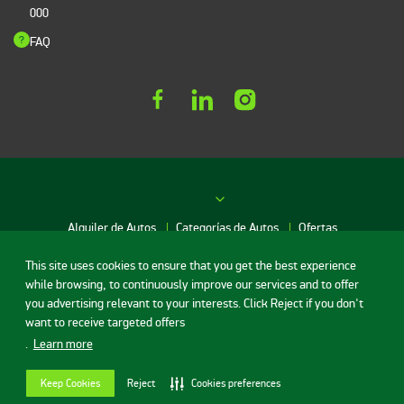
000
FAQ
Alquiler de Autos
Categorías de Autos
Ofertas
This site uses cookies to ensure that you get the best experience
Red de agencias
while browsing, to continuously improve our services and to offer
you advertising relevant to your interests. Click Reject if you don't
want to receive targeted offers
Alquiler de Autos en Asunción
.
Learn more
Condiciones de uso
Política de privacidad
Contrato
Alquiler de Autos en Encarnación
©Localiza - Todos los derechos reservados
Keep Cookies
Reject
Cookies preferences
Alquiler de Autos en San Lorenzo
v.20.44.1