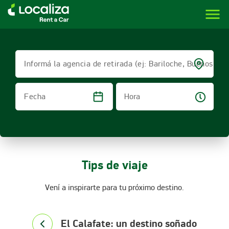
menu
LOCALIZA ALQUILER DE VEHÍCULOS | LOCALIZA
Informá la agencia de retirada (ej: Bariloche, Buenos Air
Hora
Fecha
Tips de viaje
Vení a inspirarte para tu próximo destino.
El Calafate: un destino soñado