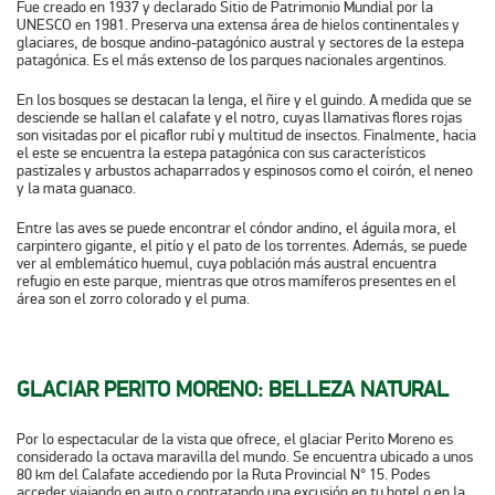
Fue creado en 1937 y declarado Sitio de Patrimonio Mundial por la
UNESCO en 1981. Preserva una extensa área de hielos continentales y
glaciares, de bosque andino-patagónico austral y sectores de la estepa
patagónica. Es el más extenso de los parques nacionales argentinos.
En los bosques se destacan la lenga, el ñire y el guindo. A medida que se
desciende se hallan el calafate y el notro, cuyas llamativas flores rojas
son visitadas por el picaflor rubí y multitud de insectos. Finalmente, hacia
el este se encuentra la estepa patagónica con sus característicos
pastizales y arbustos achaparrados y espinosos como el coirón, el neneo
y la mata guanaco.
Entre las aves se puede encontrar el cóndor andino, el águila mora, el
carpintero gigante, el pitío y el pato de los torrentes. Además, se puede
ver al emblemático huemul, cuya población más austral encuentra
refugio en este parque, mientras que otros mamíferos presentes en el
área son el zorro colorado y el puma.
GLACIAR PERITO MORENO: BELLEZA NATURAL
Por lo espectacular de la vista que ofrece, el glaciar Perito Moreno es
considerado la octava maravilla del mundo. Se encuentra ubicado a unos
80 km del Calafate accediendo por la Ruta Provincial N° 15. Podes
acceder viajando en auto o contratando una excusión en tu hotel o en la