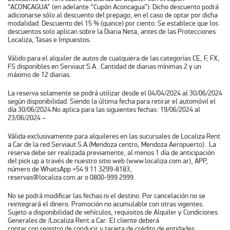
“ACONCAGUA”
(en adelante “Cupón Aconcagua”). Dicho descuento podrá
adicionarse sólo al descuento del prepago, en el caso de optar por dicha
modalidad. Descuento del 15 % (quince) por ciento. Se establece que los
descuentos solo aplican sobre la Diaria Neta, antes de las Protecciones
Localiza, Tasas e Impuestos.
Válido para el alquiler de autos de cualquiera de las categorías CE, F, FX,
FS disponibles en Serviaut S.A . Cantidad de diarias mínimas 2 y un
máximo de 12 diarias.
La reserva solamente se podrá utilizar desde el 04/04/2024 al 30/06/2024
según disponibilidad. Siendo la última fecha para retirar el automóvil el
día 30/06/2024.No aplica para las siguientes fechas: 19/06/2024 al
23/06/2024 –
Válida exclusivamente para alquileres en las sucursales de Localiza Rent
a Car de la red Serviaut S.A.(Mendoza centro, Mendoza Aeropuerto) . La
reserva debe ser realizada previamente, al menos 1 día de anticipación
del pick up a través de nuestro sitio web (www.localiza.com.ar), APP,
número de WhatsApp +54 9 11 3299-8183,
reservas@localiza.com.ar o 0800-999 2999.
No se podrá modificar las fechas ni el destino. Por cancelación no se
reintegrará el dinero. Promoción no acumulable con otras vigentes.
Sujeto a disponibilidad de vehículos, requisitos de Alquiler y Condiciones
Generales de /Localiza Rent a Car: El cliente deberá
contar con registro de conducir y tarjeta de crédito de entidades