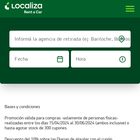
menu
LOCALIZA ALQUILER DE VEHÍCULOS | LOCALIZA
Informá la agencia de retirada (ej: Bariloche, Buenos Air
Hora
Fecha
Bases y condiciones
Promoción válida para compras -solamente de personas físicas-
realizadas entre los días
15/04/2024 al 30/06/2024
(ambos inclusive) o
hasta agotar stock de 300 cupones.
Descuento del 10% sobre las Diarias de alquiler con el cupón