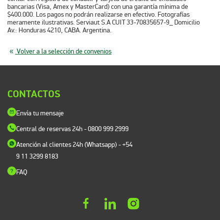
bancarias (Visa, Amex y MasterCard) con una garantía mínima de
$400.000. Los pagos no podrán realizarse en efectivo. Fotografías
meramente ilustrativas. Serviaut S.A CUIT 33-70835657-9_ Domicilio
Av.: Honduras 4210, CABA. Argentina.
Volver a la selección de convenios
CONTACTOS
Envía tu mensaje
Central de reservas 24h
- 0800 999 2999
Atención al clientes 24h (Whatsapp)
- +54
9 11 3299 8183
FAQ