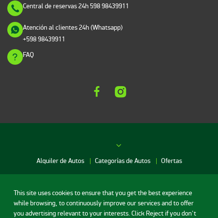
Central de reservas 24h
598 98439911
Atención al clientes 24h (Whatsapp)
+598 98439911
FAQ
Alquiler de Autos
Categorías de Autos
Ofertas
Red de agencias
This site uses cookies to ensure that you get the best experience
while browsing, to continuously improve our services and to offer
you advertising relevant to your interests. Click Reject if you don't
Alquiler de Autos Monte Video