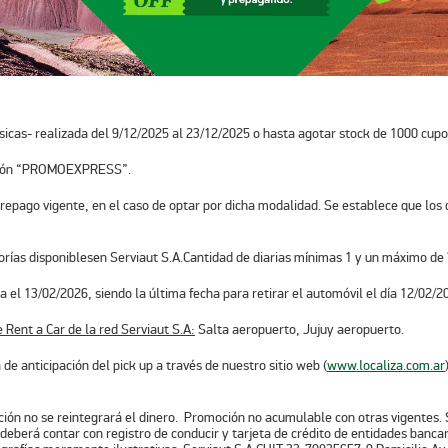
sicas- realizada
del 9/12/2025 al 23/12/2025
o hasta agotar stock de 1000 cupo
pón
“PROMOEXPRESS”
.
repago vigente, en el caso de optar por dicha modalidad. Se establece que los d
gorías disponiblesen Serviaut S.A.Cantidad de diarias mínimas 1 y un máximo de 7
 el 13/02/2026, siendo la última fecha para retirar el automóvil el día 12/02/2
 Rent a Car de la red Serviaut S.A:
Salta aeropuerto, Jujuy aeropuerto.
de anticipación del pick up a través de nuestro sitio web (
www.localiza.com.ar
ción no se reintegrará el dinero. Promoción no acumulable con otras vigentes. S
e deberá contar con registro de conducir y tarjeta de crédito de entidades banc