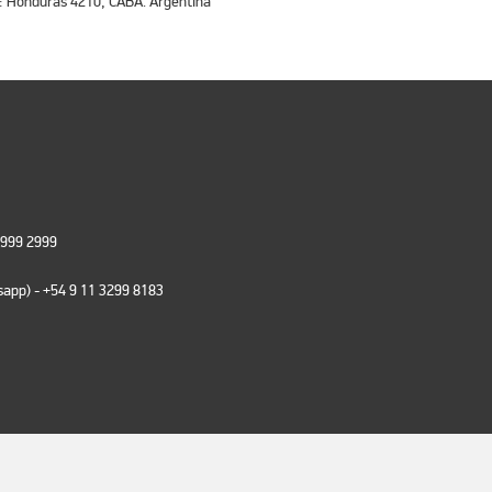
v.: Honduras 4210, CABA. Argentina
 999 2999
tsapp)
- +54 9 11 3299 8183