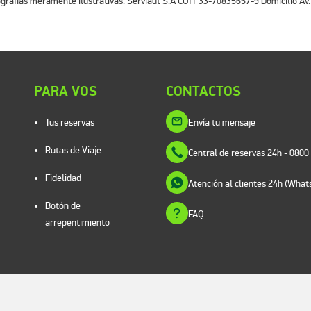
tografías meramente ilustrativas. Serviaut S.A CUIT 33-70835657-9 Domicilio A
PARA VOS
CONTACTOS
Tus reservas
Envía tu mensaje
Rutas de Viaje
Central de reservas 24h
- 0800
Fidelidad
Atención al clientes 24h (Wha
Botón de
FAQ
arrepentimiento