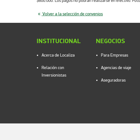
$600.000. Los pagos no podrán realizarse en efectivo. Fo
Volver a la selección de convenios
INSTITUCIONAL
NEGOCIOS
Acerca de Localiza
Para Empresas
Relación con
Agencias de viaje
Inversionistas
Aseguradoras