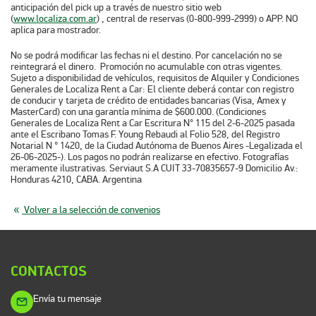
anticipación del pick up a través de nuestro sitio web
(
www.localiza.com.ar
) , central de reservas (0-800-999-2999) o APP. NO
aplica para mostrador.
No se podrá modificar las fechas ni el destino. Por cancelación no se
reintegrará el dinero. Promoción no acumulable con otras vigentes.
Sujeto a disponibilidad de vehículos, requisitos de Alquiler y Condiciones
Generales de Localiza Rent a Car: El cliente deberá contar con registro
de conducir y tarjeta de crédito de entidades bancarias (Visa, Amex y
MasterCard) con una garantía mínima de $600.000. (Condiciones
Generales de Localiza Rent a Car Escritura N° 115 del 2-6-2025 pasada
ante el Escribano Tomas F. Young Rebaudi al Folio 528, del Registro
Notarial N ° 1420, de la Ciudad Autónoma de Buenos Aires -Legalizada el
26-06-2025-). Los pagos no podrán realizarse en efectivo. Fotografías
meramente ilustrativas. Serviaut S.A CUIT 33-70835657-9 Domicilio Av.:
Honduras 4210, CABA. Argentina
Volver a la selección de convenios
CONTACTOS
Envía tu mensaje