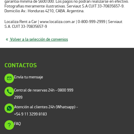
garantia minima de $600.000. Los pagos no podran realizarse en efectivo.
Fotografias meramente ilustrativas. Serviaut S.A CUIT 33-70835657-9.
Domicilio Av.: Honduras 4210, CABA. Argentina.
Localiza Rent a Car
| www.localiza.com.ar | 0-800-999-2999 | Serviaut
S.A. CUIT 33-70835657-9
Volver a la selección de convenios
CONTACTOS
Envía tu mensaje
Central de reservas 24h
- 0800 999
2999
Atención al clientes 24h (Whatsapp)
-
+54 9 11 3299 8183
FAQ