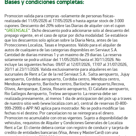
Bases y condiciones completas:
Promocion valida para compras -solamente de personas fisicas-
realizada del 11/05/2026 al 17/05/2026 o hasta agotar stock de 3.000
cupones. Descuento del 20% sobre las Diarias de alquiler con el cupon
“
GREENSALE
“. Dicho descuento podra adicionarse solo al descuento del
prepago vigente, en el caso de optar por dicha modalidad. Se establece
que los descuentos solo aplican sobre la Diaria Neta, antes de las
Protecciones Localiza, Tasas e Impuestos. Valido para el alquiler de
autos de cualquiera de las categorias disponibles en Serviaut S.A.
Cantidad de diarias minimas 1 y un maximo de 29 diarias. La reserva
solamente se podra utilizar del 11/05/2026 hasta el 30/11/2026. No
incluye las siguientes fechas: 09/07 al 12/07/2026, 17/07 al 31/07/2026,
20/11 al 23/11/2026. Valida exclusivamente para alquileres en las
sucursales de Rent a Car de la red Serviaut S.A.: Salta aeropuerto, Jujuy
aeropuerto, Cordoba aeropuerto, Cordoba centro, Mendoza centro,
Mendoza Aeropuerto, Bariloche centro, Bariloche aeropuerto,Recova,
Olivos, Aeroparque, Ezeiza, Rosario aeropuerto, El Calafate aeropuerto,
Rio Gallegos Aeropuerto, Trelew aeropuerto. La reserva debe ser
realizada previamente, al menos 1 dia de anticipacion del pick up a traves
de nuestro sitio web (www.localiza.com.ar), central de reservas (0-800-
999-2999) o APP. NO aplica para mostrador. No se podra modificar las
fechas ni el destino. Por cancelacion no se reintegrara el dinero.
Promocion no acumulable con otras vigentes. Sujeto a disponibilidad de
vehiculos, requisitos de Alquiler y Condiciones Generales de Localiza
Rent a Car. El cliente debera contar con registro de conducir y tarjeta de
credito de entidades bancarias (Visa, Amex y MasterCard) con una