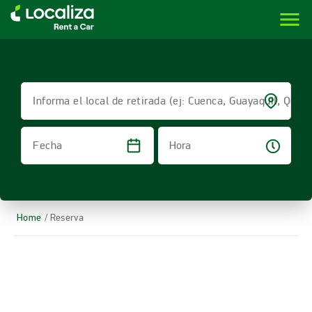
menu
LOCALIZA ALQUILER DE VEHÍCULOS | LOCALIZA
Informa el local de retirada (ej: Cuenca, Guayaquil, Quito
Hora
Fecha
Home
/ Reserva