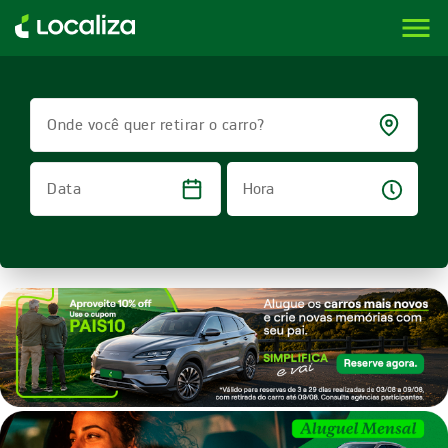
menu
LOCALIZA ALUGUEL DE CARROS | LOCALIZA
Onde você quer retirar o carro?
Hora
Data