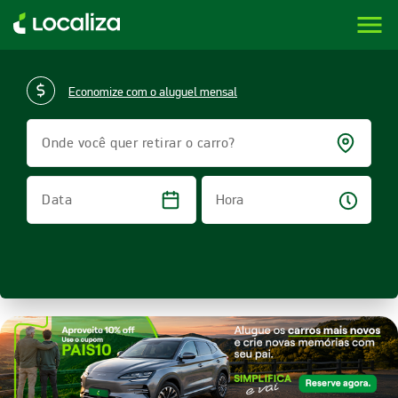
menu
LOCALIZA ALUGUEL DE CARROS | LOCALIZA
Economize com o aluguel mensal
Onde você quer retirar o carro?
Hora
Data