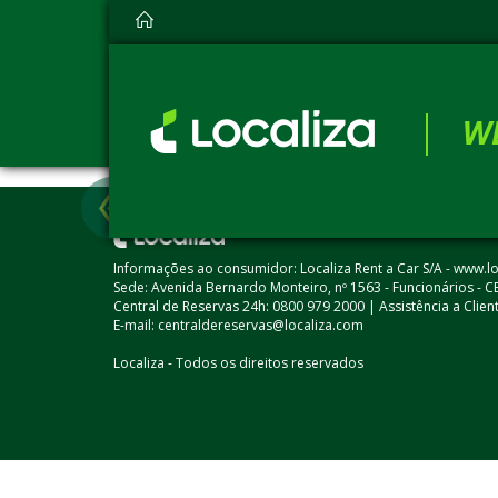
Acesso ao Webfácil Localiza para Agências de Viagem. Agências e consultores 
W
Anterior
Informações ao consumidor: Localiza Rent a Car S/A - www.l
Sede: Avenida Bernardo Monteiro, nº 1563 - Funcionários - C
Central de Reservas 24h: 0800 979 2000 | Assistência a Clie
E-mail: centraldereservas@localiza.com
Localiza - Todos os direitos reservados​