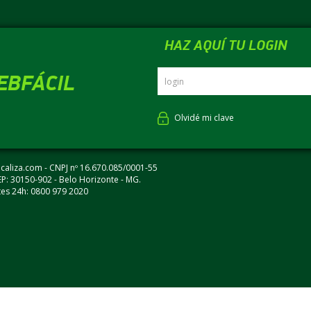
de viagem parceiros da maior rede de aluguel de carros da América Latina.
HAZ AQUÍ TU LOGIN
EBFÁCIL
Olvidé mi clave
ocaliza.com - CNPJ nº 16.670.085/0001-55
EP: 30150-902 - Belo Horizonte - MG.
ntes 24h: 0800 979 2020