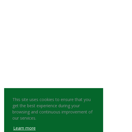
This site uses cookies to ensure that you
get the best experience during your
browsing and continuous improvement of
our services.
Learn more