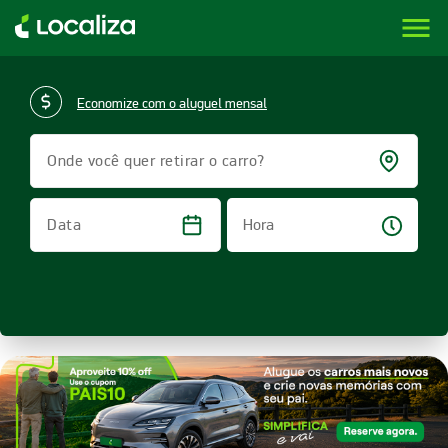
menu
LOCALIZA ALUGUEL DE CARROS | LOCALIZA
Economize com o aluguel mensal
Onde você quer retirar o carro?
Hora
Data