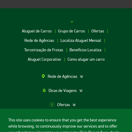
Aluguel de Carros
Grupo de Carros
Ofertas
Rede de Agências
Localiza Aluguel Mensal
Terceirização de Frotas
Benefícios Localiza
Aluguel Corporativo
Como alugar um carro
Rede de Agências
Dicas de Viagens
Ofertas
This site uses cookies to ensure that you get the best experience
Aluguel de Carros SP
while browsing, to continuously improve our services and to offer
Termos de uso
Portal da privacidade
Segurança Digital
Aluguel de Carros Porto Alegre