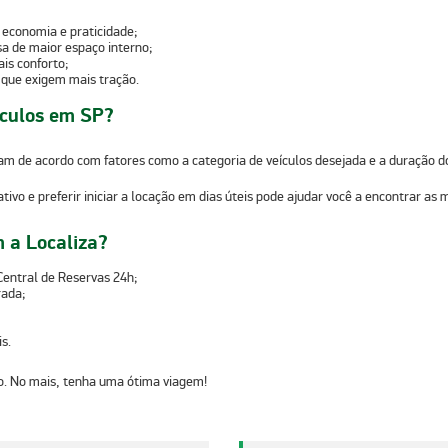
 economia e praticidade;
a de maior espaço interno;
is conforto;
 que exigem mais tração.
ículos em SP?
am de acordo com fatores como a categoria de veículos desejada e a duração d
ativo
e preferir
iniciar a locação em dias úteis
pode ajudar você a encontrar as
m
 a Localiza?
Central de Reservas 24h
;
rada;
s.
so. No mais, tenha uma ótima viagem!