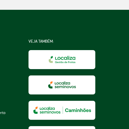
VEJA TAMBÉM:
na
a
essoa
erto
za