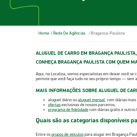
Home
/ Rede De Agências
/ Braganca-Paulista
ALUGUEL DE CARRO EM BRAGANÇA PAULISTA,
CONHEÇA BRAGANÇA PAULISTA COM QUEM MA
Aqui, na Localiza, somos especialistas em deixar você se
permite que você faça tudo no seu próprio tempo — sem 
MAIS INFORMAÇÕES SOBRE ALUGUEL DE CAR
aluguel diário ou
aluguel mensal
, com
diárias mai
ofertas
exclusivas de nossos parceiros;
programa de fidelidade
com
diárias grátis
e outros 
Quais são as categorias disponíveis p
Entre os
grupos de veículos
para alugar em Bragança Paulis