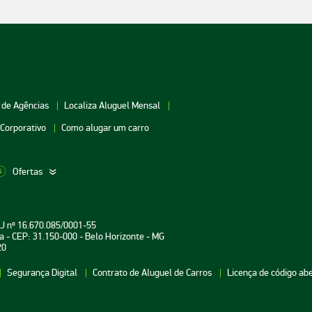
 de Agências
Localiza Aluguel Mensal
 Corporativo
Como alugar um carro
Ofertas
aceio
Aluguel de Carros Vitória
Aluguel de Carros Londri
PJ nº 16.670.085/0001-55
oiânia
Aluguel de Carros Salvador
Aluguel de Carros Teresin
a - CEP: 31.150-000 - Belo Horizonte - MG
20
uarulhos
Aluguel de Carros Curitiba
Aluguel de Carros João P
Segurança Digital
Contrato de Aluguel de Carros
Licença de código ab
atal
Aluguel de Carros Aracaju
Aluguel de Carros
Florianópolis
ecife
Aluguel de Carros Brasília
Aluguel de Carros Fortale