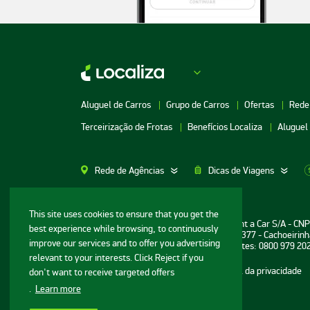
Aluguel de Carros
Grupo de Carros
Ofertas
Rede
Terceirização de Frotas
Benefícios Localiza
Aluguel
Rede de Agências
Dicas de Viagens
Aluguel de Carros SP
Aluguel de Carros M
This site uses cookies to ensure that you get the
Informações ao consumidor: Localiza Rent a Car S/A - CN
best experience while browsing, to continuously
Aluguel de Carros Porto Alegre
Aluguel de Carros G
Sede: Avenida Bernardo Vasconcelos, n° 377 - Cachoeirinh
improve our services and to offer you advertising
Central de Reservas e Assistência a Clientes: 0800 979 20
Aluguel de Carros RJ
Aluguel de Carros G
relevant to your interests. Click Reject if you
Mapa do site
Termos de uso
Portal da privacidade
don't want to receive targeted offers
Aluguel de Carros BH
Aluguel de Carros N
.
Learn more
© Localiza - Todos direitos reservados
Aluguel de Carros Porto
Aluguel de Carros R
v.20.44.0
Seguro