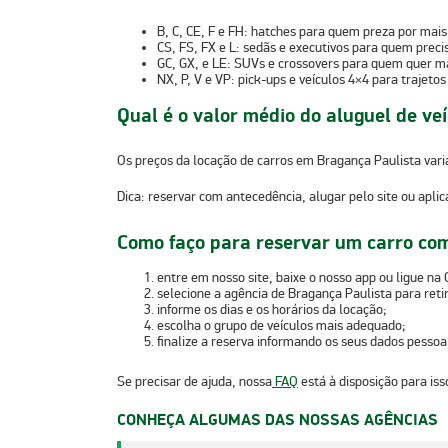
B, C, CE, F e FH:
hatches
para quem preza por mais
CS, FS, FX e L:
sedãs e executivos
para quem precis
GC, GX, e LE:
SUVs e crossovers
para quem quer ma
NX, P, V e VP:
pick-ups e veículos 4×4
para trajetos
Qual é o valor médio do aluguel de ve
Os preços da locação de carros em Bragança Paulista vari
Dica:
reservar com antecedência
,
alugar pelo site ou aplic
Como faço para reservar um carro com
entre em nosso
site
, baixe o nosso
app
ou ligue na
selecione a
agência de Bragança Paulista
para reti
informe os
dias e os horários
da locação;
escolha o grupo de veículos mais adequado;
finalize a reserva informando os seus dados pessoai
Se precisar de ajuda, nossa
FAQ
está à disposição para is
CONHEÇA ALGUMAS DAS NOSSAS AGÊNCIAS