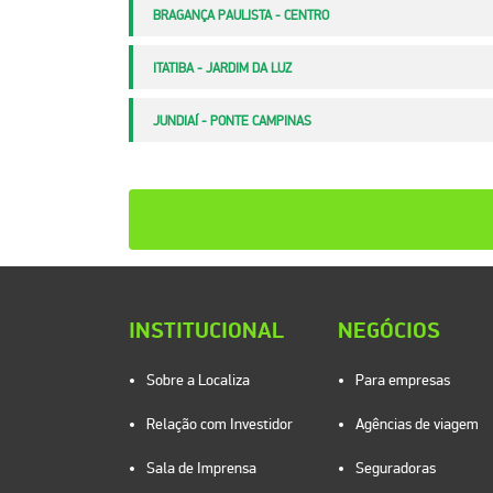
BRAGANÇA PAULISTA - CENTRO
ITATIBA - JARDIM DA LUZ
JUNDIAÍ - PONTE CAMPINAS
INSTITUCIONAL
NEGÓCIOS
Sobre a Localiza
Para empresas
Relação com Investidor
Agências de viagem
Sala de Imprensa
Seguradoras