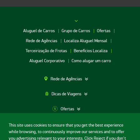
Aluguel de Carros
Grupo de Carros
Ofertas
Rede de Agências
Localiza Aluguel Mensal
Terceirização de Frotas
Benefícios Localiza
Aluguel Corporativo
Como alugar um carro
Rede de Agências
Dicas de Viagens
Ofertas
This site uses cookies to ensure that you get the best experience
Aluguel de Carros SP
while browsing, to continuously improve our services and to offer
Termos de uso
Portal da privacidade
Segurança Digital
Aluguel de Carros Porto Alegre
you advertising relevant to your interests. Click Reject if you don't