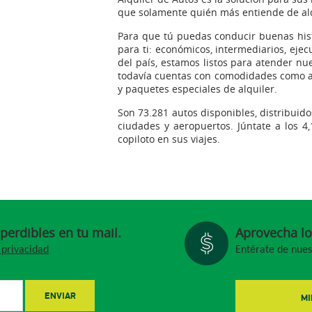
que solamente quién más entiende de alq
Para que tú puedas conducir buenas hist
para ti: económicos, intermediarios, ejecu
del país, estamos listos para atender nue
todavía cuentas con comodidades como alq
y paquetes especiales de alquiler.
​Son 73.281 autos disponibles, distribuid
ciudades y aeropuertos. Júntate a los 4,
copiloto en sus viajes.
mperdibles en tu mail.
Aprovecha lo
 privacidad
Entérate de nue
ENVIAR
MI