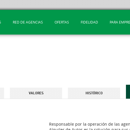
S
RED DE AGENCIAS
OFERTAS
FIDELIDAD
PARA EMPR
VALORES
HISTÓRICO
Responsable por la operación de las agenc
Alquiler de Autos es la solución para sus